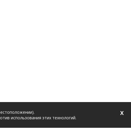
местоположении).
X
ротив использования этих технологий.