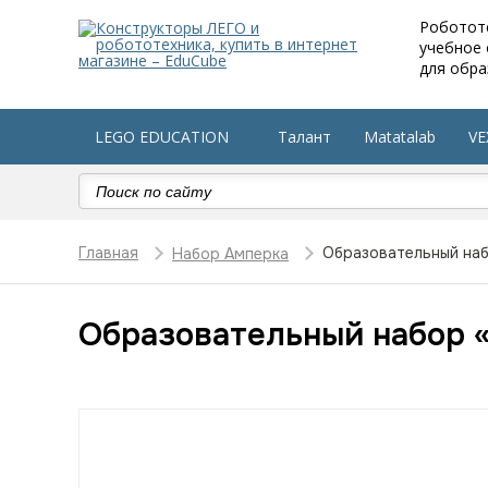
Роботот
учебное
для обра
LEGO EDUCATION
Талант
Matatalab
VE
Робототехника в детский сад
Оборудование по 
Главная
Образовательный набо
Набор Амперка
Образовательный набор «