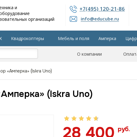
ехника и
+7(495) 120-21-86
 оборудование
info@educube.ru
зовательных организаций
X
Квадрокоптеры
Мебель и поля
Амперка
Цифр
804 приказу
Интерактивные панели
О компании
Остальные разделы
Оплат
р «Амперка» (Iskra Uno)
Амперка» (Iskra Uno)
28 400
руб.