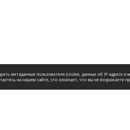
рать метаданные пользователя (cookie, данные об IP-адресе и 
таетесь на нашем сайте, это означает, что вы не возражаете п