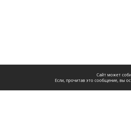
Сайт может соби
Если, прочитав это сообщение, вы ос