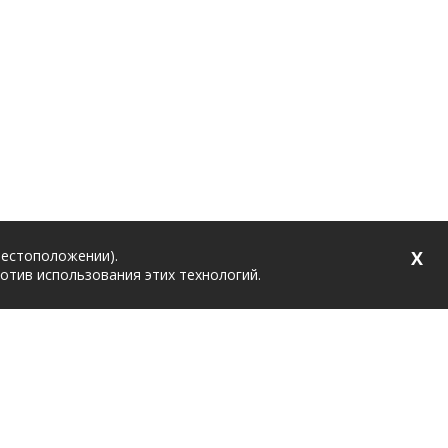
местоположении).
X
ротив использования этих технологий.