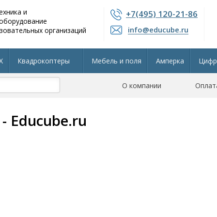
ехника и
+7(495) 120-21-86
 оборудование
info@educube.ru
зовательных организаций
X
Квадрокоптеры
Мебель и поля
Амперка
Цифр
804 приказу
Интерактивные панели
О компании
Остальные разделы
Оплат
 Educube.ru