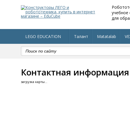
Роботот
учебное
для обра
LEGO EDUCATION
Талант
Matatalab
VE
Робототехника в детский сад
Оборудование по 
Контактная информация -
загрузка карты...