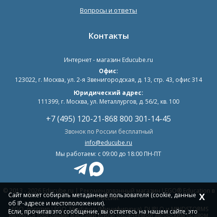
Вопросы и ответы
Контакты
Интернет - магазин
Educube.ru
Офис:
123022
,
г. Москва
,
ул. 2-я Звенигородская, д. 13, стр. 43, офис 314
Юридический адрес:
111399, г. Москва, ул. Металлургов, д. 56/2, кв. 100
+7 (495) 120-21-86
8 800 301-14-45
Звонок по России бесплатный
info@educube.ru
Мы работаем: c 09:00 до 18:00 ПН-ПТ
© 2013 - 2026 Educube.ru | Рекомендованный магазин LEGO® Education в
Сайт может собирать метаданные пользователя (cookie, данные
X
России.
об IP-адресе и местоположении).
LEGO, логотип LEGO, Minifigure (Минифигурка), DUPLO и MINDSTORMS
Если, прочитав это сообщение, вы остаетесь на нашем сайте, это
являются торговыми марками и/или охраняемой авторским правом