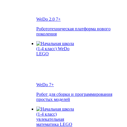
WeDo 2.0
7+
Робототехническая платформа нового
поколения
WeDo
7+
Робот для сборки и программирования
простых моделей