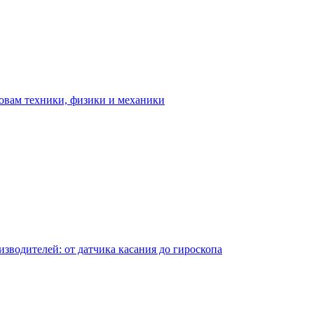
овам техники, физики и механики
водителей: от датчика касания до гироскопа