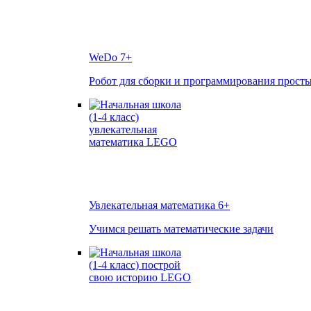
WeDo
7+
Робот для сборки и программирования прост
Увлекательная математика
6+
Учимся решать математические задачи