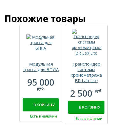
Похожие товары
Модульная
Транспондер
Нап
трасса для БПЛА
системы
демпф
хронометража
покры
95 000
BR Lab Lite
пол
«Аэрок
руб.
2 500
руб.
22
В КОРЗИНУ
р
В КОРЗИНУ
Есть в наличии
Есть в наличии
В 