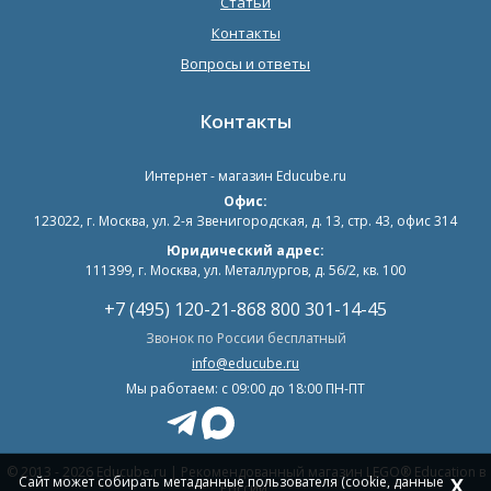
Статьи
Контакты
Вопросы и ответы
Контакты
Интернет - магазин
Educube.ru
Офис:
123022
,
г. Москва
,
ул. 2-я Звенигородская, д. 13, стр. 43, офис 314
Юридический адрес:
111399, г. Москва, ул. Металлургов, д. 56/2, кв. 100
+7 (495) 120-21-86
8 800 301-14-45
Звонок по России бесплатный
info@educube.ru
Мы работаем: c 09:00 до 18:00 ПН-ПТ
© 2013 - 2026 Educube.ru | Рекомендованный магазин LEGO® Education в
Сайт может собирать метаданные пользователя (cookie, данные
X
России.