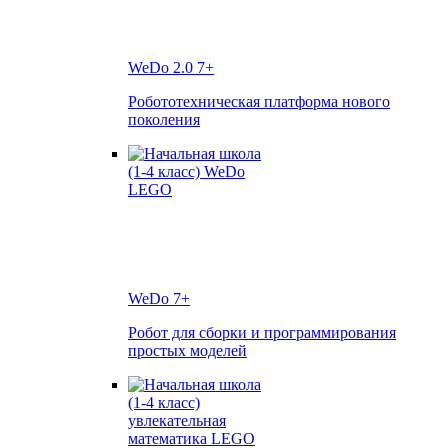
WeDo 2.0
7+
Робототехническая платформа нового
поколения
WeDo
7+
Робот для сборки и программирования
простых моделей