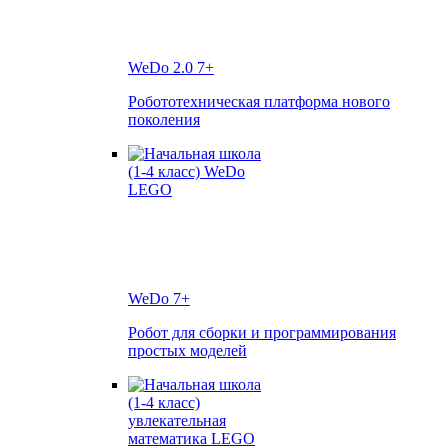
WeDo 2.0
7+
Робототехническая платформа нового
поколения
WeDo
7+
Робот для сборки и программирования
простых моделей