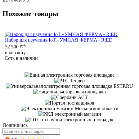
Похожие товары
Набор для изучения IoT «УМНАЯ ФЕРМА» R:ED
руб.
Де
32 500
ро
в корзину
Есть в наличии
11
в 
Ес
Подпишись