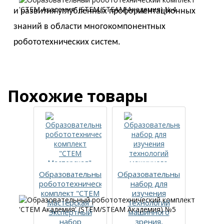
и развития углубленных профориентационных
знаний в области многокомпонентных
робототехнических систем.
Похожие товары
Образовательный
Образовательный
Конс
робототехнический
набор для
програ
комплект "СТЕМ
изучения
мо
Мастерская".
технологий
инже
Экспертный
машинного
си
набор
зрения,
Элект