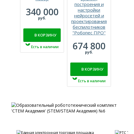
построения и
вычисл
340 000
настройки
тех
нейросетей и
мо
руб.
проектирования
техни
беспилотников
зр
"Робопес ПРО"
В КОРЗИНУ
100
674 800
р
Есть в наличии
руб.
В 
В КОРЗИНУ
Есть
Есть в наличии