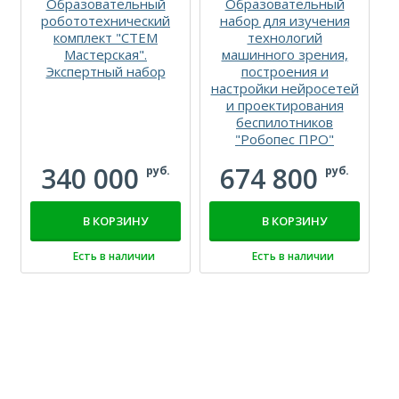
Образовательный
Образовательный
робототехнический
набор для изучения
комплект "СТЕМ
технологий
Мастерская".
машинного зрения,
с
Экспертный набор
построения и
настройки нейросетей
и проектирования
беспилотников
"Робопес ПРО"
340 000
674 800
руб.
руб.
В КОРЗИНУ
В КОРЗИНУ
Есть в наличии
Есть в наличии