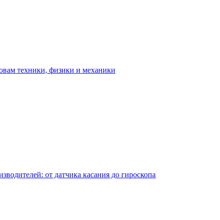
овам техники, физики и механики
водителей: от датчика касания до гироскопа