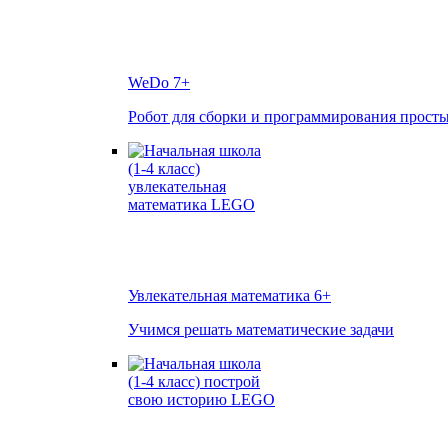
WeDo
7+
Робот для сборки и программирования прост
Увлекательная математика
6+
Учимся решать математические задачи