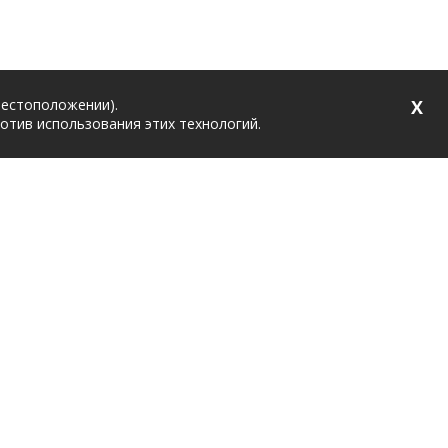
местоположении).
X
ротив использования этих технологий.