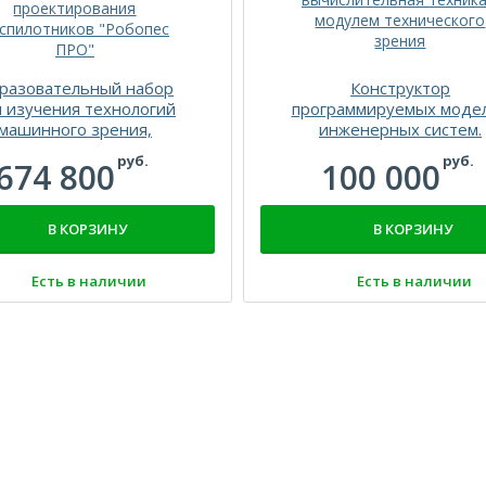
разовательный набор
Конструктор
я изучения технологий
программируемых моде
машинного зрения,
инженерных систем.
строения и настройки
Электроника и
руб.
руб.
674 800
100 000
нейросетей и
вычислительная техник
проектирования
модулем техническог
спилотников "Робопес
зрения
В КОРЗИНУ
В КОРЗИНУ
ПРО"
Есть в наличии
Есть в наличии