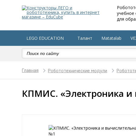
Роботот
учебное
для обра
LEGO EDUCATION
Талант
Matatalab
VE
Робототехника в детский сад
Оборудование по 
Главная
Робототехнические модули
Роботот
КПМИС. «Электроника и 