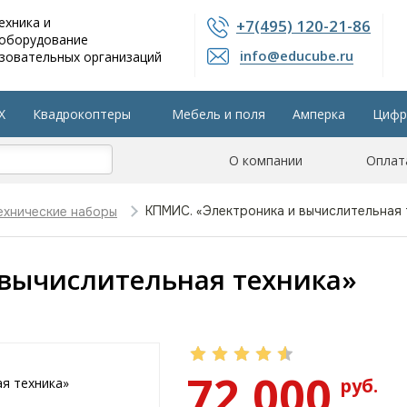
ехника и
+7(495) 120-21-86
 оборудование
info@educube.ru
зовательных организаций
X
Квадрокоптеры
Мебель и поля
Амперка
Цифр
804 приказу
Интерактивные панели
О компании
Остальные разделы
Оплат
КПМИС. «Электроника и вычислительная 
ехнические наборы
вычислительная техника»
72 000
руб.