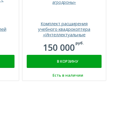
Комплект расширения
Ц
лей
учебного квадрокоптера
«Интеллектуальные
агродроны»
руб.
150 000
а с
о
В КОРЗИНУ
Есть в наличии