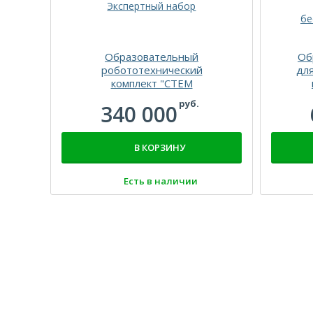
Образовательный
Об
робототехнический
дл
комплект "СТЕМ
Мастерская". Экспертный
по
руб.
340 000
набор
бе
В КОРЗИНУ
Есть в наличии