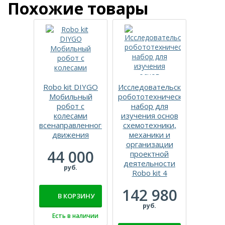
Похожие товары
Robo kit DIYGO
Исследовательский
Рес
Мобильный
робототехнический
набор
робот с
набор для
Adv
колесами
изучения основ
39
всенаправленного
схемотехники,
движения
механики и
р
организации
44 000
проектной
деятельности
В 
руб.
Robo kit 4
Есть
142 980
В КОРЗИНУ
руб.
Есть в наличии