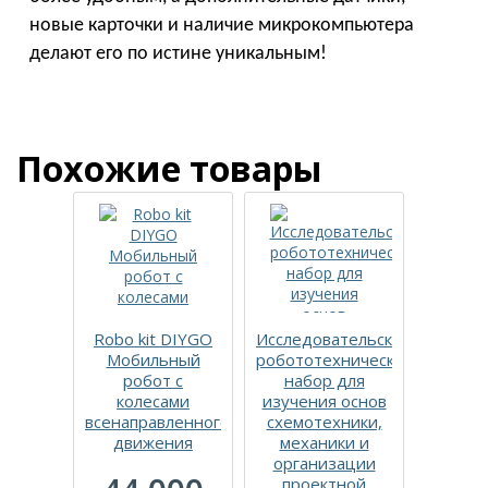
новые карточки и наличие микрокомпьютера
делают его по истине уникальным!
Похожие товары
Robo kit DIYGO
Исследовательский
Рес
Мобильный
робототехнический
набор
робот с
набор для
Adv
колесами
изучения основ
39
всенаправленного
схемотехники,
движения
механики и
р
организации
проектной