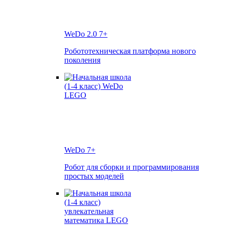
WeDo 2.0
7+
Робототехническая платформа нового
поколения
WeDo
7+
Робот для сборки и программирования
простых моделей