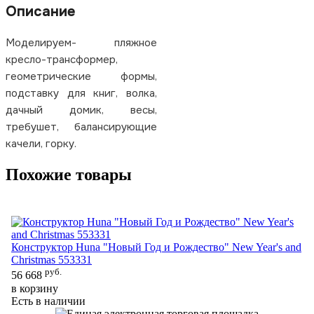
Описание
Моделируем- пляжное
кресло-трансформер,
геометрические формы,
подставку для книг, волка,
дачный домик, весы,
требушет, балансирующие
качели, горку.
Похожие товары
Конструктор Huna "Новый Год и Рождество" New Year's and
Ко
Christmas 553331
55
руб.
56 668
55
в корзину
в 
Есть в наличии
Ес