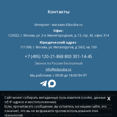
Контакты
Интернет - магазин
Educube.ru
Офис:
123022
,
г. Москва
,
ул. 2-я Звенигородская, д. 13, стр. 43, офис 314
Юридический адрес:
111399, г. Москва, ул. Металлургов, д. 56/2, кв. 100
+7 (495) 120-21-86
8 800 301-14-45
Звонок по России бесплатный
info@educube.ru
Мы работаем: c 09:00 до 18:00 ПН-ПТ
© 2013 - 2026 Educube.ru | Рекомендованный магазин LEGO® Education в
Сайт может собирать метаданные пользователя (cookie, данные
X
России.
об IP-адресе и местоположении).
LEGO, логотип LEGO, Minifigure (Минифигурка), DUPLO и MINDSTORMS
Если, прочитав это сообщение, вы остаетесь на нашем сайте, это
являются торговыми марками и/или охраняемой авторским правом
означает, что вы не возражаете против использования этих
собственностью LEGO Group.
©2026 The LEGO Group. Все права защищены. Использование этого
технологий.