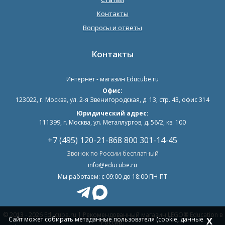
Контакты
Вопросы и ответы
Контакты
Интернет - магазин
Educube.ru
Офис:
123022
,
г. Москва
,
ул. 2-я Звенигородская, д. 13, стр. 43, офис 314
Юридический адрес:
111399, г. Москва, ул. Металлургов, д. 56/2, кв. 100
+7 (495) 120-21-86
8 800 301-14-45
Звонок по России бесплатный
info@educube.ru
Мы работаем: c 09:00 до 18:00 ПН-ПТ
© 2013 - 2026 Educube.ru | Рекомендованный магазин LEGO® Education в
Сайт может собирать метаданные пользователя (cookie, данные
X
России.