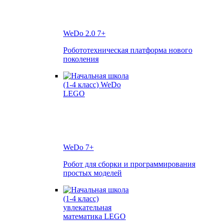
WeDo 2.0
7+
Робототехническая платформа нового
поколения
WeDo
7+
Робот для сборки и программирования
простых моделей