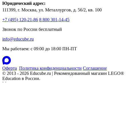
Юридический адрес:
111399, г. Москва, ул. Металлургов, д. 56/2, кв. 100
+7 (495) 120-21-86
8 800 301-14-45
Звонок по России бесплатный
info@educube.ru
Мы работаем: c 09:00 до 18:00 ПН-ПТ
Оферта
Политика конфиденциальности
Соглашение
© 2013 - 2026 Educube.ru | Рекомендованный магазин LEGO®
Education в России.
Мы в социальных сетях
LEGO, логотип LEGO, Minifigure (Минифигурка), DUPLO и
MINDSTORMS являются торговыми марками и/или
охраняемой авторским правом собственностью LEGO Group.
©2026 The LEGO Group. Все права защищены. Использование
этого вебсайта подтверждает ваше согласие с этим.
X
Сайт может собирать метаданные пользователя (cookie,
данные об IP-адресе и местоположении).
Если, прочитав это сообщение, вы остаетесь на нашем сайте,