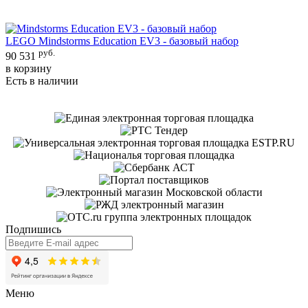
LEGO Mindstorms Education EV3 - базовый набор
руб.
К
90 531
н
в корзину
Есть в наличии
4
в
Е
Подпишись
Меню