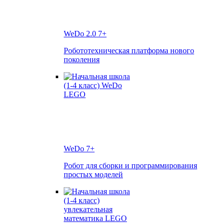
WeDo 2.0
7+
Робототехническая платформа нового
поколения
WeDo
7+
Робот для сборки и программирования
простых моделей