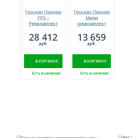
Геоскан Пионер
Геоскан Пионер
Аккуму
FPV -
Мини
pol
Ремкомплект
ремкомплект
1100
Flight B
28 412
13 659
T
руб.
руб.
5 
В КОРЗИНУ
В КОРЗИНУ
ПОД
Есть в наличии
Есть в наличии
Нет 