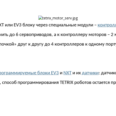
XT или EV3 блоку через специальные модули –
контрол
ть до 6 сервоприводов, а к контроллеру моторов – 2 
чкой» друг к другу до 4 контроллеров к одному порту 
рограммируемые блоки EV3
и
NXT
и их
датчики
: датчик
, способ программирования TETRIX роботов остается п