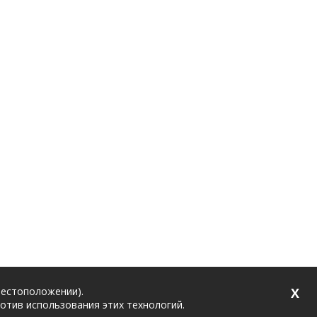
местоположении).
X
ротив использования этих технологий.