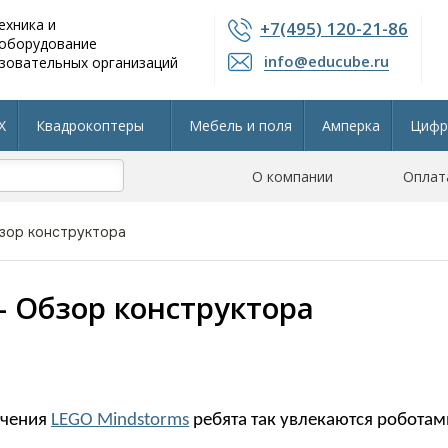
ехника и
+7(495) 120-21-86
 оборудование
info@educube.ru
зовательных организаций
X
Квадрокоптеры
Мебель и поля
Амперка
Цифр
804 приказу
Интерактивные панели
О компании
Остальные разделы
Оплат
бзор конструктора
- Обзор конструктора
учения
LEGO Mindstorms
ребята так увлекаются роботами