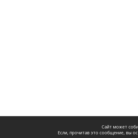
Сайт может соби
Если, прочитав это сообщение, вы ос