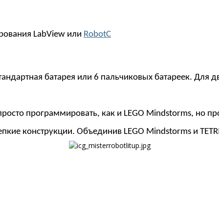
рования LabView или
RobotC
тандартная батарея или 6 пальчиковых батареек. Для д
 просто программировать, как и LEGO Mindstorms, но п
репкие конструкции. Объединив LEGO Mindstorms и TETR