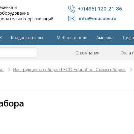
ехника и
+7(495) 120-21-86
 оборудование
info@educube.ru
зовательных организаций
X
Квадрокоптеры
Мебель и поля
Амперка
Цифр
804 приказу
Интерактивные панели
О компании
Остальные разделы
Оплат
on
Инструкции по сборке LEGO Education. Схемы сборки.
абора