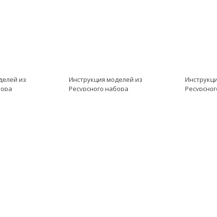
делей из
Инструкция моделей из
Инструкци
бора
Ресурсного набора
Ресурсног
кция к LME
модель Инструкция к LME
модель Ин
нкбот
EV3 модель Ступенеход
EV3 моде
вертушек