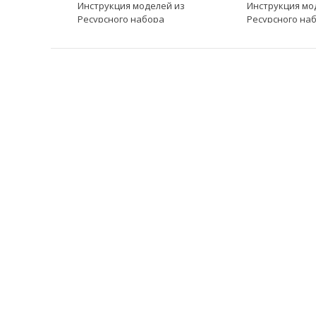
Инструкция моделей из
Инструкция мо
Ресурсного набора
Ресурсного на
модель Инструкция к LME
модель Инстру
EV3 модель Пульт ДУ
EV3 модель Сл