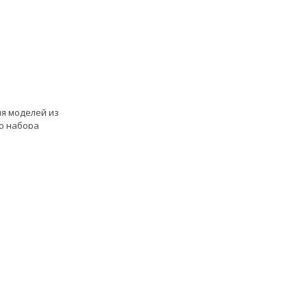
я моделей из
о набора
струкция к LME
ль Фабрика