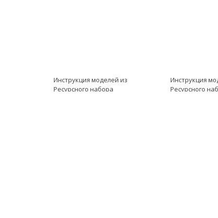
Инструкция моделей из
Инструкция мо
Ресурсного набора
Ресурсного на
модель Инструкция к LME
модель Инстру
EV3 модель Знап
EV3 модель Та