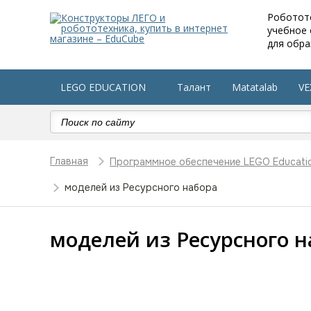
Роботот
учебное
для обра
LEGO EDUCATION
Талант
Matatalab
VE
Робототехника в детский сад
Оборудование по 
Главная
Программное обеспечение LEGO Educati
моделей из Ресурсного набора
моделей из Ресурсного н