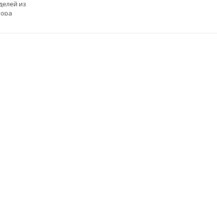
делей из
бора
кция к LME
он Иви