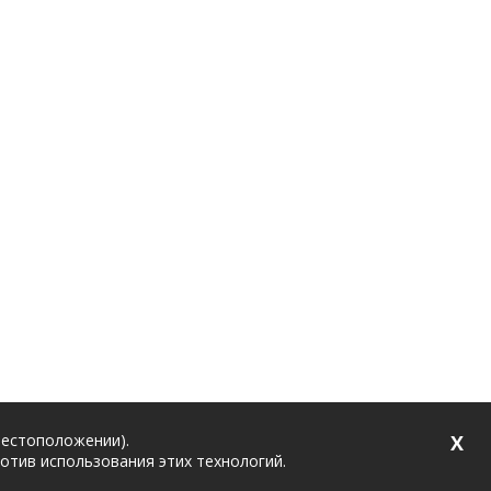
местоположении).
X
ротив использования этих технологий.