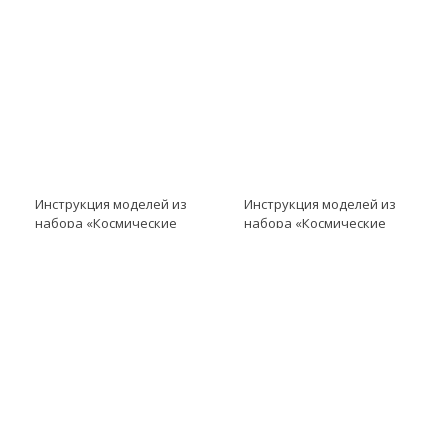
Инструкция моделей из
Инструкция моделей из
набора «Космические
набора «Космические
проекты» модель
проекты» модель
Инструкция к LME EV3
Инструкция к LME EV3
модель Модуль сбора
модель Модуль передачи