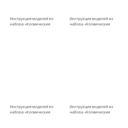
Инструкция моделей из
Инструкция моделей из
набора «Космические
набора «Космические
проекты» модель
проекты» модель
Инструкция к LME EV3
Инструкция к LME EV3
модель сборки
модель
Ультразвукового
Ориентированный вниз
датчика
датчик цвета
Инструкция моделей из
Инструкция моделей из
набора «Космические
набора «Космические
проекты» модель
проекты» модель
Инструкция к LME EV3
Инструкция к LME EV3