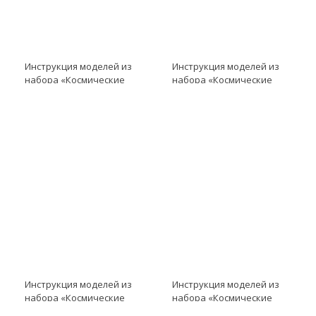
Инструкция моделей из
Инструкция моделей из
набора «Космические
набора «Космические
проекты» модель
проекты» модель
Инструкция к LME EV3
Инструкция к LME EV3
модель Спутник
модель Экипаж
Инструкция моделей из
Инструкция моделей из
набора «Космические
набора «Космические
проекты» модель
проекты» модель