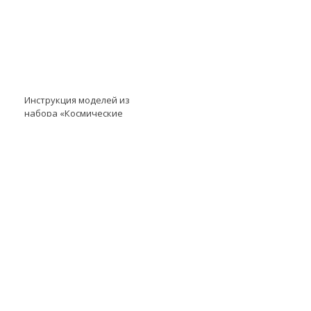
Инструкция моделей из
набора «Космические
проекты» модель
Инструкция к LME EV3
модель Зубчатого колеса