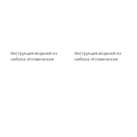
Инструкция моделей из
Инструкция моделей из
набора «Космические
набора «Космические
проекты» модель
проекты» модель
Инструкция к LME EV3
Инструкция к LME EV3
модель Доставка
модель Активация связи
образцов пород/
освобождение робота
MSL