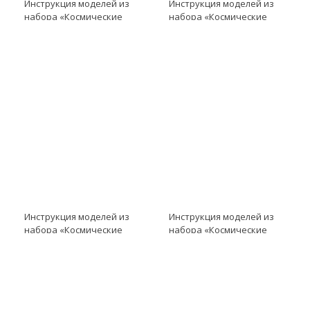
Инструкция моделей из
Инструкция моделей из
набора «Космические
набора «Космические
проекты» модель
проекты» модель
Инструкция к LME EV3
Инструкция к LME EV3
модель Инициирование
модель Обеспечение
запуска
энергоснабжения
Инструкция моделей из
Инструкция моделей из
набора «Космические
набора «Космические
проекты» модель
проекты» модель
Инструкция к LME EV3
Инструкция к LME EV3
модель Запуск спутника
модель Комплектация
на орбиту
экипажа