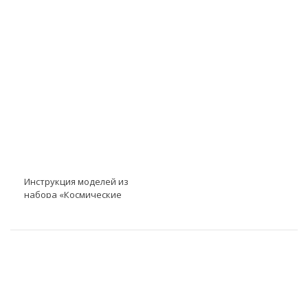
Инструкция к LME EV3
Инструкция к LME EV3
модель Кратер и MSL
модель Образцы пород
Инструкция моделей из
набора «Космические
проекты» модель
Инструкция к LME EV3
модель Станция связи