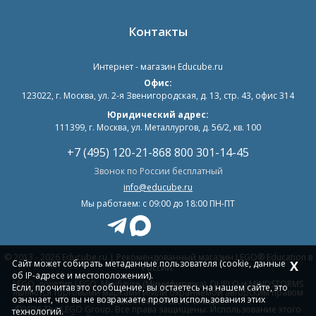
Контакты
Интернет - магазин
Educube.ru
Офис:
123022
,
г. Москва
,
ул. 2-я Звенигородская, д. 13, стр. 43, офис 314
Юридический адрес:
111399, г. Москва, ул. Металлургов, д. 56/2, кв. 100
+7 (495) 120-21-86
8 800 301-14-45
Звонок по России бесплатный
info@educube.ru
Мы работаем: c 09:00 до 18:00 ПН-ПТ
© 2013 - 2026 Educube.ru | Рекомендованный магазин LEGO® Education в
Сайт может собирать метаданные пользователя (cookie, данные
X
России.
об IP-адресе и местоположении).
LEGO, логотип LEGO, Minifigure (Минифигурка), DUPLO и MINDSTORMS
Если, прочитав это сообщение, вы остаетесь на нашем сайте, это
являются торговыми марками и/или охраняемой авторским правом
означает, что вы не возражаете против использования этих
собственностью LEGO Group.
©2026 The LEGO Group. Все права защищены. Использование этого
технологий.