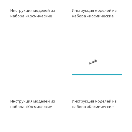
Инструкция моделей из
Инструкция моделей из
набора «Космические
набора «Космические
проекты» модель
проекты» модель
Инструкция к LME EV3
Инструкция к LME EV3
модель Пусковой модуль
модель Солнечный
модуль
Инструкция моделей из
Инструкция моделей из
набора «Космические
набора «Космические
проекты» модель
проекты» модель
Инструкция к LME EV3
Инструкция к LME EV3
модель Вспомогательный
модель Модуль экипажа
модуль