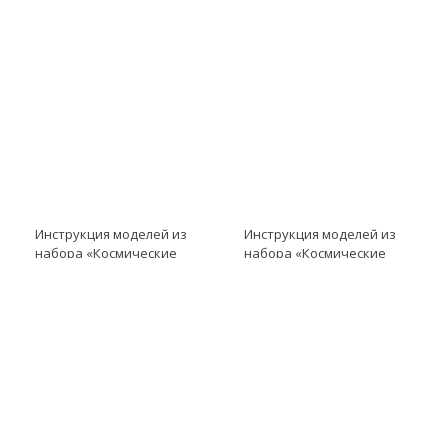
модель Космическая
модель Станция на Марсе
приводная платформа
Инструкция моделей из
Инструкция моделей из
набора «Космические
набора «Космические
проекты» модель
проекты» модель
Инструкция к LME EV3
Инструкция к LME EV3
модель Ракета и
модель Солнечная
пусковая установка
батарея