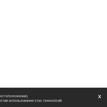
местоположении).
X
ротив использования этих технологий.