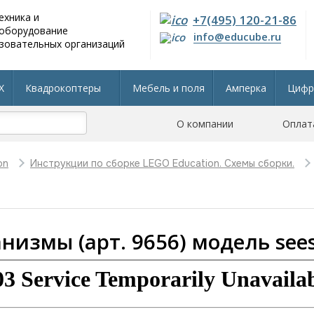
ехника и
+7(495) 120-21-86
 оборудование
info@educube.ru
зовательных организаций
X
Квадрокоптеры
Мебель и поля
Амперка
Цифр
804 приказу
Интерактивные панели
О компании
Остальные разделы
Оплат
on
Инструкции по сборке LEGO Education. Схемы сборки.
низмы (арт. 9656) модель see