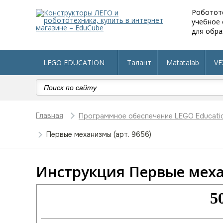
Роботот
учебное
для обра
LEGO EDUCATION
Талант
Matatalab
VE
Робототехника в детский сад
Оборудование по 
Главная
Программное обеспечение LEGO Educati
Первые механизмы (арт. 9656)
Инструкция Первые меха