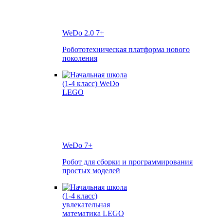
WeDo 2.0
7+
Робототехническая платформа нового
поколения
WeDo
7+
Робот для сборки и программирования
простых моделей