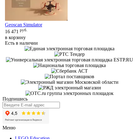
20
в 
Ес
Geoscan Simulator
руб.
16 471
в корзину
Есть в наличии
Подпишись
Меню
LEGO Education