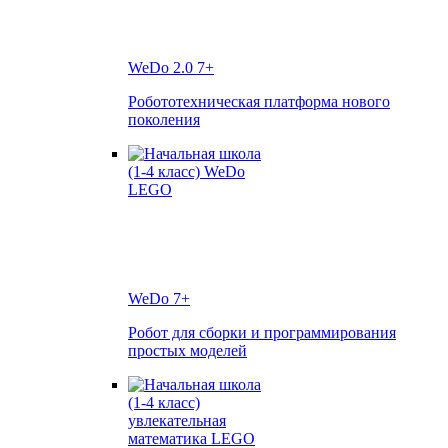
WeDo 2.0
7+
Робототехническая платформа нового
поколения
WeDo
7+
Робот для сборки и программирования
простых моделей