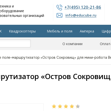
ехника и
+7(495) 120-21-86
 оборудование
info@educube.ru
зовательных организаций
X
Квадрокоптеры
Мебель и поля
Амперка
Цифр
804 приказу
Интерактивные панели
О компании
Остальные разделы
Оплат
е поле-маршрутизатор «Остров Сокровищ» для мини-робота Be
рутизатор «Остров Сокровищ»