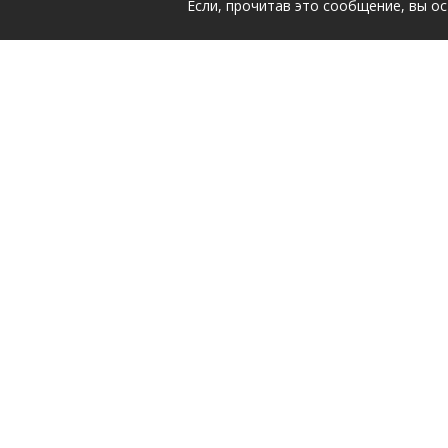
Если, прочитав это сообщение, вы ос
Подпишись