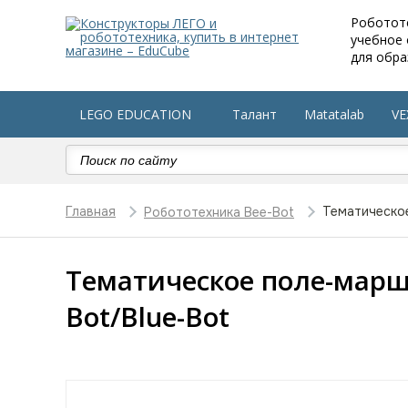
Роботот
учебное
для обра
LEGO EDUCATION
Талант
Matatalab
VE
Робототехника в детский сад
Оборудование по 
Главная
Тематическо
Робототехника Bee-Bot
Тематическое поле-марш
Bot/Blue-Bot