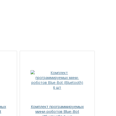
мых
Комплект программируемых
Д
t
мини-роботов Blue-Bot
ро