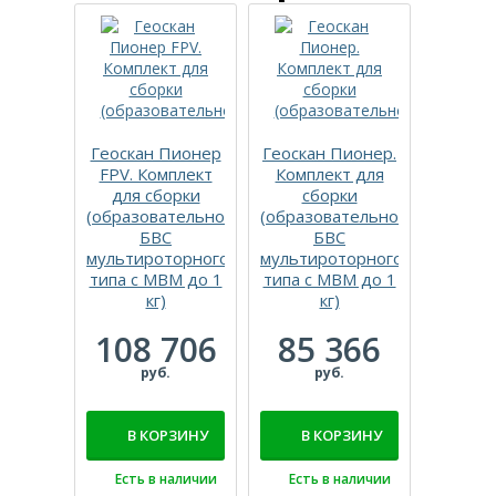
Геоскан Пионер
Геоскан Пионер.
Компл
FPV. Комплект
Комплект для
сб
для сборки
сборки
соревн
(образовательное
(образовательное
дрона 
БВС
БВС
рес
мультироторного
мультироторного
набо
типа с МВМ до 1
типа с МВМ до 1
програ
кг)
кг)
160
108 706
85 366
р
руб.
руб.
В 
В КОРЗИНУ
В КОРЗИНУ
Есть
Есть в наличии
Есть в наличии