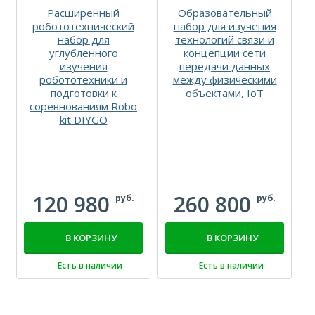
Расширенный
Образовательный
робототехнический
набор для изучения
набор для
технологий связи и
углубленного
концепции сети
изучения
передачи данных
робототехники и
между физическими
подготовки к
объектами, IoT
р
соревнованиям Robo
kit DIYGO
к
120 980
260 800
руб.
руб.
В КОРЗИНУ
В КОРЗИНУ
Есть в наличии
Есть в наличии