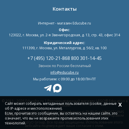
Контакты
Интернет - магазин
Educube.ru
Офис:
123022
,
г. Москва
,
ул. 2-я Звенигородская, д. 13, стр. 43, офис 314
Юридический адрес:
111399, г. Москва, ул. Металлургов, д. 56/2, кв. 100
+7 (495) 120-21-86
8 800 301-14-45
Звонок по России бесплатный
info@educube.ru
Мы работаем: c 09:00 до 18:00 ПН-ПТ
© 2013 - 2026 Educube.ru | Рекомендованный магазин LEGO® Education в
Сайт может собирать метаданные пользователя (cookie, данные
X
России.
об IP-адресе и местоположении).
LEGO, логотип LEGO, Minifigure (Минифигурка), DUPLO и MINDSTORMS
Если, прочитав это сообщение, вы остаетесь на нашем сайте, это
являются торговыми марками и/или охраняемой авторским правом
означает, что вы не возражаете против использования этих
собственностью LEGO Group.
©2026 The LEGO Group. Все права защищены. Использование этого
технологий.
вебсайта подтверждает ваше согласие с этим.