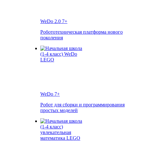
WeDo 2.0
7+
Робототехническая платформа нового
поколения
WeDo
7+
Робот для сборки и программирования
простых моделей