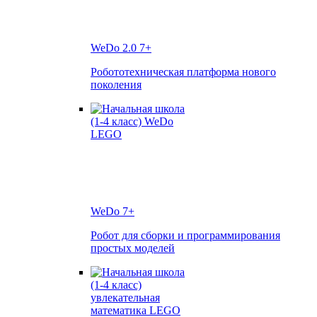
WeDo 2.0
7+
Робототехническая платформа нового
поколения
WeDo
7+
Робот для сборки и программирования
простых моделей