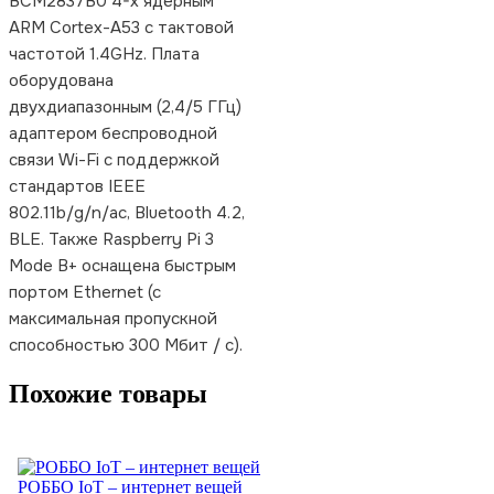
BCM2837B0 4-х ядерным
ARM Cortex-A53 с тактовой
частотой 1.4GHz. Плата
оборудована
двухдиапазонным (2,4/5 ГГц)
адаптером беспроводной
связи Wi-Fi с поддержкой
стандартов IEEE
802.11b/g/n/ac, Bluetooth 4.2,
BLE. Также Raspberry Pi 3
Mode B+ оснащена быстрым
портом Ethernet (с
максимальная пропускной
способностью 300 Мбит / с).
Похожие товары
РОББО IoT – интернет вещей
Р