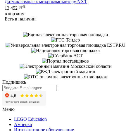
Датчик компас к микрокомпьютеру NXT
руб.
Ин
13 452
м
в корзину
Есть в наличии
13
в 
Ес
Подпишись
Меню
LEGO Education
Амперка
Интерактивное оборудование