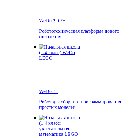
WeDo 2.0
7+
Робототехническая платформа нового
поколения
WeDo
7+
Робот для сборки и программирования
простых моделей