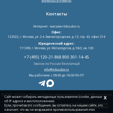
Вопросы и ответы
Контакты
Интернет - магазин
Educube.ru
Офис:
123022
,
г. Москва
,
ул. 2-я Звенигородская, д. 13, стр. 43, офис 314
Юридический адрес:
111399, г. Москва, ул. Металлургов, д. 56/2, кв. 100
+7 (495) 120-21-86
8 800 301-14-45
Звонок по России бесплатный
info@educube.ru
Мы работаем: c 09:00 до 18:00 ПН-ПТ
© 2013 - 2026 Educube.ru | Рекомендованный магазин LEGO® Education в
Сайт может собирать метаданные пользователя (cookie, данные
X
России.
об IP-адресе и местоположении).
LEGO, логотип LEGO, Minifigure (Минифигурка), DUPLO и MINDSTORMS
Если, прочитав это сообщение, вы остаетесь на нашем сайте, это
являются торговыми марками и/или охраняемой авторским правом
означает, что вы не возражаете против использования этих
собственностью LEGO Group.