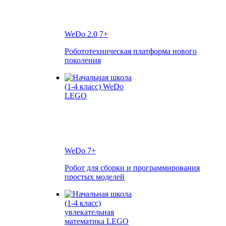
WeDo 2.0
7+
Робототехническая платформа нового
поколения
WeDo
7+
Робот для сборки и программирования
простых моделей