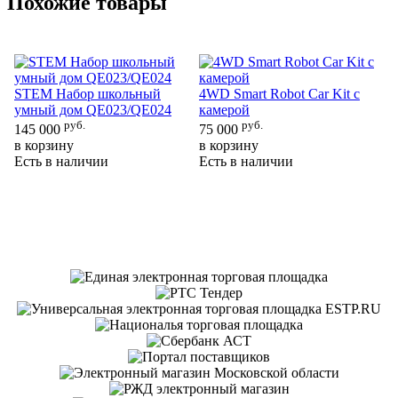
Похожие товары
STEM Набор школьный
4WD Smart Robot Car Kit с
умный дом QE023/QE024
камерой
руб.
руб.
145 000
75 000
О
в корзину
в корзину
ро
Есть в наличии
Есть в наличии
к
Ма
на
34
в 
Ес