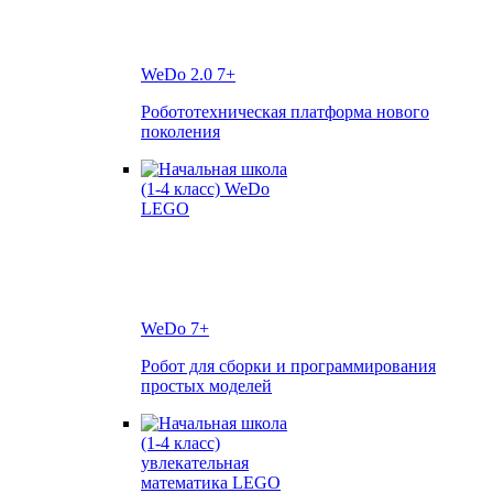
WeDo 2.0
7+
Робототехническая платформа нового
поколения
WeDo
7+
Робот для сборки и программирования
простых моделей