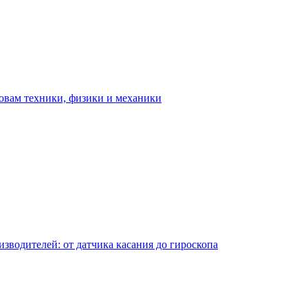
овам техники, физики и механики
водителей: от датчика касания до гироскопа