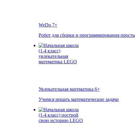
WeDo
7+
Робот для сборки и программирования прост
Увлекательная математика
6+
Учимся решать математические задачи