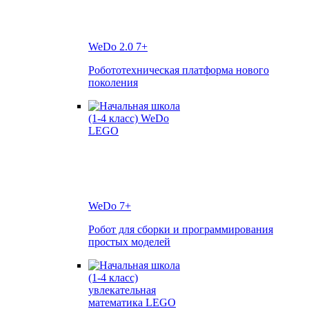
WeDo 2.0
7+
Робототехническая платформа нового
поколения
WeDo
7+
Робот для сборки и программирования
простых моделей