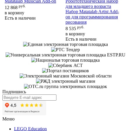
Matatalab Musician Add-on
Робототехнический набор
ос
руб.
для младшего возраста
12 868
п
Набор Matatalab Artist Add-
в корзину
Ма
on для программирования
Есть в наличии
16
рисования
в 
руб.
8 535
Ес
в корзину
Есть в наличии
Подпишись
Меню
LEGO Education