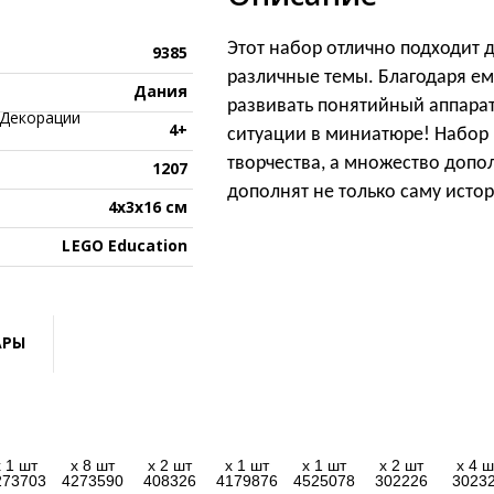
Этот набор отлично подходит 
9385
различные темы. Благодаря ем
Дания
развивать понятийный аппарат
4+
ситуации в миниатюре! Набор 
творчества, а множество допо
1207
дополнят не только саму исто
4x3x16 см
LEGO Education
АРЫ
x 1 шт
x 8 шт
x 2 шт
x 1 шт
x 1 шт
x 2 шт
x 4 ш
273703
4273590
408326
4179876
4525078
302226
3023