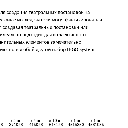
для создания театральных постановок на
у юные исследователи могут фантазировать и
, создавая театральные постановки или
идеально подходит для коллективного
лнительных элементов замечательно
рию, но и любой другой набор LEGO System.
т
x 2 шт
x 4 шт
x 10 шт
x 1 шт
x 1 шт
26
371026
415026
614126
4515350
4561035