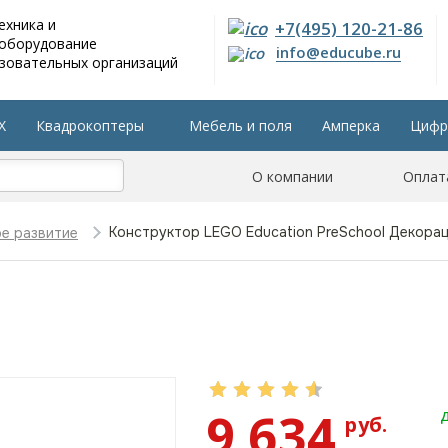
ехника и
+7(495) 120-21-86
 оборудование
info@educube.ru
зовательных организаций
X
Квадрокоптеры
Мебель и поля
Амперка
Цифр
804 приказу
Интерактивные панели
О компании
Остальные разделы
Оплат
Конструктор LEGO Education PreSchool Декора
ое развитие
9 634
Д
руб.