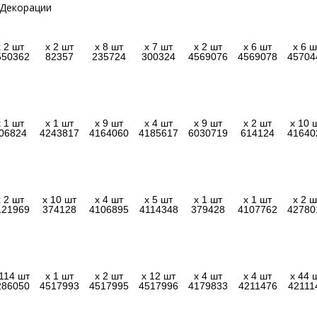
x 2 шт
x 2 шт
x 8 шт
x 7 шт
x 2 шт
x 6 шт
x 6 ш
550362
82357
235724
300324
4569076
4569078
45704
x 1 шт
x 1 шт
x 9 шт
x 4 шт
x 9 шт
x 2 шт
x 10 
06824
4243817
4164060
4185617
6030719
614124
41640
x 2 шт
x 10 шт
x 4 шт
x 5 шт
x 1 шт
x 1 шт
x 2 ш
121969
374128
4106895
4114348
379428
4107762
42780
 114 шт
x 1 шт
x 2 шт
x 12 шт
x 4 шт
x 4 шт
x 44 
286050
4517993
4517995
4517996
4179833
4211476
42111