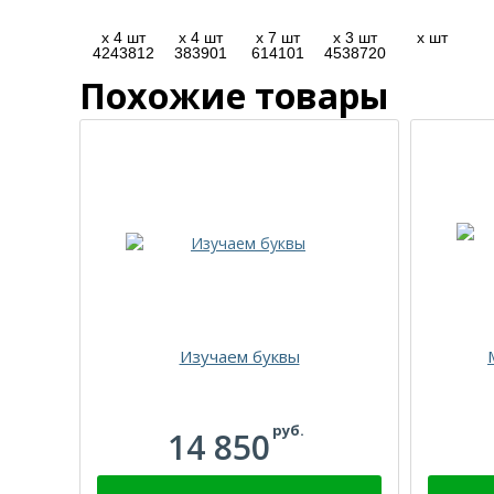
x 4 шт
x 4 шт
x 7 шт
x 3 шт
x шт
4243812
383901
614101
4538720
Похожие товары
Изучаем буквы
руб.
14 850