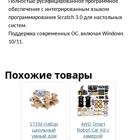
Полностью русифицированное программное
обеспечение с интегрированным языком
программирования Scratch 3.0 для настольных
систем.
Поддержка современных ОС, включая Windows
10/11.
Похожие товары
STEM Набор
4WD Smart
Образо
школьный
Robot Car Kit с
робото
умный дом
камерой
компле