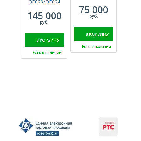
QE023/QE024
Масте
75 000
Эксп
145 000
н
руб.
руб.
340
В КОРЗИНУ
р
В КОРЗИНУ
Есть в наличии
В 
Есть в наличии
Есть