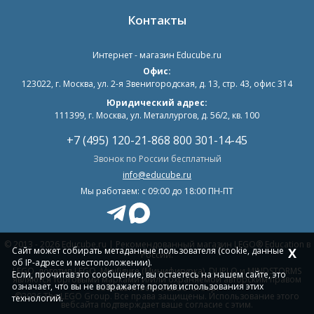
Контакты
Интернет - магазин
Educube.ru
Офис:
123022
,
г. Москва
,
ул. 2-я Звенигородская, д. 13, стр. 43, офис 314
Юридический адрес:
111399, г. Москва, ул. Металлургов, д. 56/2, кв. 100
+7 (495) 120-21-86
8 800 301-14-45
Звонок по России бесплатный
info@educube.ru
Мы работаем: c 09:00 до 18:00 ПН-ПТ
© 2013 - 2026 Educube.ru | Рекомендованный магазин LEGO® Education в
Сайт может собирать метаданные пользователя (cookie, данные
X
России.
об IP-адресе и местоположении).
LEGO, логотип LEGO, Minifigure (Минифигурка), DUPLO и MINDSTORMS
Если, прочитав это сообщение, вы остаетесь на нашем сайте, это
являются торговыми марками и/или охраняемой авторским правом
означает, что вы не возражаете против использования этих
собственностью LEGO Group.
©2026 The LEGO Group. Все права защищены. Использование этого
технологий.
вебсайта подтверждает ваше согласие с этим.