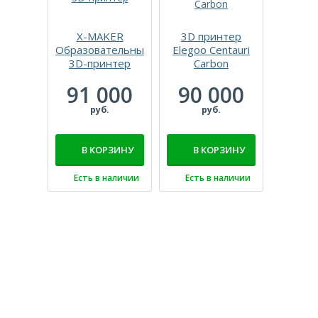
X-MAKER
3D принтер
X-KIT 
Образовательный
Elegoo Centauri
модел
3D-принтер
Carbon
34
91 000
90 000
р
руб.
руб.
В 
В КОРЗИНУ
В КОРЗИНУ
Есть
Есть в наличии
Есть в наличии