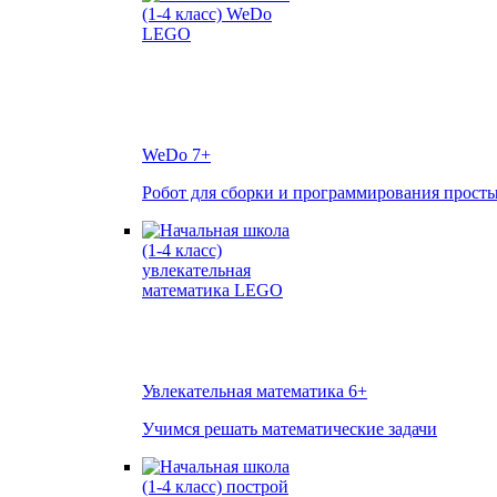
WeDo
7+
Робот для сборки и программирования прост
Увлекательная математика
6+
Учимся решать математические задачи