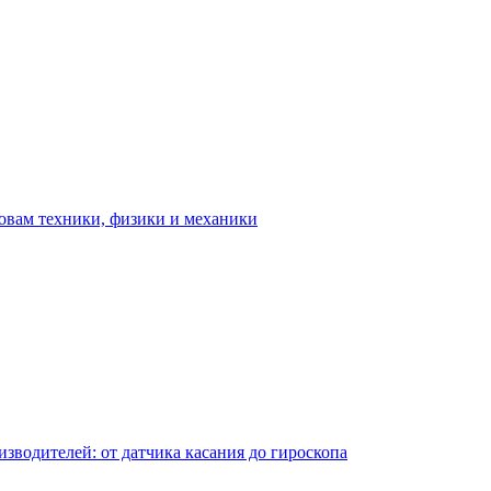
овам техники, физики и механики
водителей: от датчика касания до гироскопа