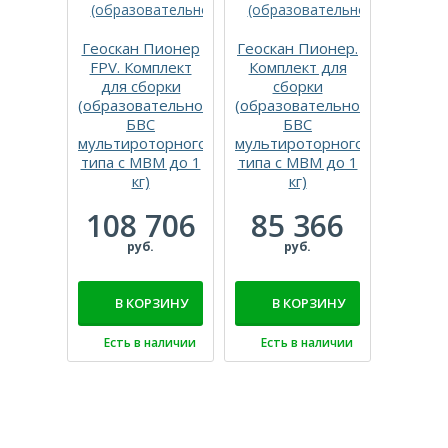
Геоскан Пионер
Геоскан Пионер.
Компл
FPV. Комплект
Комплект для
сб
для сборки
сборки
соревн
(образовательное
(образовательное
дрона 
БВС
БВС
рес
мультироторного
мультироторного
набо
типа с МВМ до 1
типа с МВМ до 1
програ
кг)
кг)
160
108 706
85 366
р
руб.
руб.
В 
В КОРЗИНУ
В КОРЗИНУ
Есть
Есть в наличии
Есть в наличии