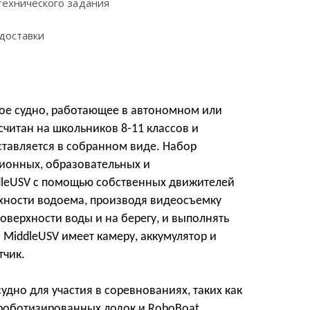
технического задания
доставки
ное судно, работающее в автономном или
читан на школьников 8-11 классов и
оставляется в собранном виде. Набор
ионных, образовательных и
dleUSV с помощью собственных движителей
хности водоема, производя видеосъемку
оверхности воды и на берегу, и выполнять
 MiddleUSV имеет камеру, аккумулятор и
тчик.
удно для участия в соревнованиях, таких как
роботизированных лодок и RoboBoat.