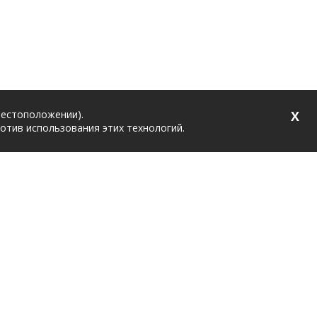
местоположении).
X
ротив использования этих технологий.