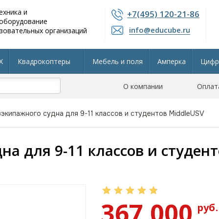
ехника и
+7(495) 120-21-86
 оборудование
info@educube.ru
зовательных организаций
X
Квадрокоптеры
Мебель и поля
Амперка
Цифр
804 приказу
Интерактивные панели
О компании
Остальные разделы
Оплат
экипажного судна для 9-11 классов и студентов MiddleUSV
на для 9-11 классов и студент
367 000
руб.