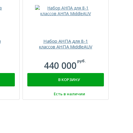
в
Набор АНПА для 8-1
классов АНПА MiddleAUV
кл
руб.
440 000
В КОРЗИНУ
Есть в наличии