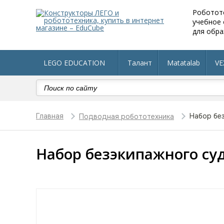
Роботот
учебное
для обра
LEGO EDUCATION
Талант
Matatalab
VE
Робототехника в детский сад
Оборудование по 
Главная
Набор без
Подводная робототехника
Набор безэкипажного суд