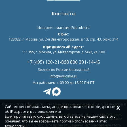
Контакты
Интернет - магазин
Educube.ru
Офис:
123022
,
г. Москва
,
ул. 2-я Звенигородская, д. 13, стр. 43, офис 314
Юридический адрес:
111399, г. Москва, ул. Металлургов, д. 56/2, кв. 100
+7 (495) 120-21-86
8 800 301-14-45
Звонок по России бесплатный
info@educube.ru
Мы работаем: c 09:00 до 18:00 ПН-ПТ
© 2013 - 2026 Educube.ru | Рекомендованный магазин LEGO® Education в
Сайт может собирать метаданные пользователя (cookie, данные
X
России.
об IP-адресе и местоположении).
LEGO, логотип LEGO, Minifigure (Минифигурка), DUPLO и MINDSTORMS
Если, прочитав это сообщение, вы остаетесь на нашем сайте, это
являются торговыми марками и/или охраняемой авторским правом
означает, что вы не возражаете против использования этих
собственностью LEGO Group.
©2026 The LEGO Group. Все права защищены. Использование этого
технологий.